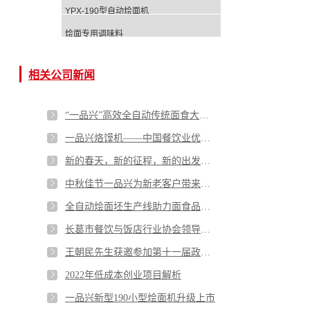
YPX-190型自动烩面机
烩面专用调味料
相关公司新闻
“一品兴”高效全自动传统面食大型生产线 获方便食品创新奖
一品兴烙馍机——中国餐饮业优质解决方案
新的春天，新的征程，新的出发，2023年一品兴不忘初心，奋勇向前！
中秋佳节一品兴为新老客户带来的优惠促销活动
全自动烩面坯生产线助力面食品加工厂改造升级
长葛市餐饮与饭店行业协会领导莅临一品兴指导工作
王朝民先生获邀参加第十一届政协委员会
2022年低成本创业项目解析
一品兴新型190小型烩面机升级上市