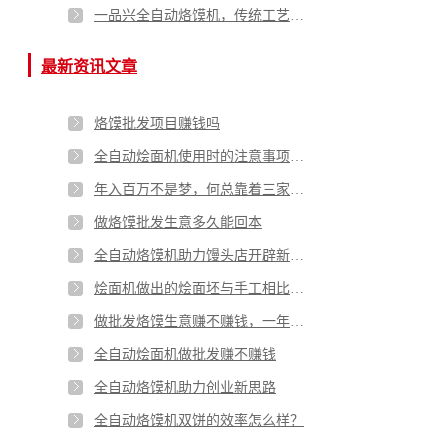
一品兴全自动烙馍机，传统工艺与现代科技的完美结合
最新资讯文章
烙馍批发项目赚钱吗
全自动烩面机使用时的注意事项有哪些
年入百万不是梦，何总靠着三家烙馍批发门店实现致富梦
做烙馍批发生意多久能回本
全自动烙馍机助力馒头店开辟新思路
烩面机做出的烩面坯与手工相比有哪些优劣势
做批发烙馍生意赚不赚钱，一年能赚多少钱
全自动烩面机做批发赚不赚钱
全自动烙馍机助力创业新思路
全自动烙馍机双饼的效率怎么样？