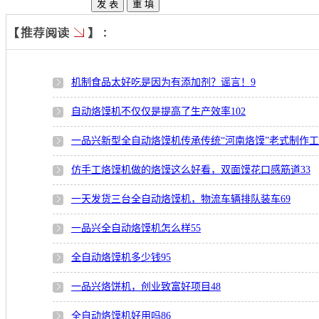
机制食品太好吃是因为有添加剂？谣言！
9
自动烙馍机不仅仅是提高了生产效率
102
一品兴新型全自动烙馍机传承传统“河南烙馍”老式制作
仿手工烙馍机做的烙馍这么好看，双面馍花口感筋道
33
一天发货三台全自动烙馍机，物流车辆排队装车
69
一品兴全自动烙馍机怎么样
55
全自动烙馍机多少钱
95
一品兴烙饼机，创业致富好项目
48
全自动烙馍机好用吗
86