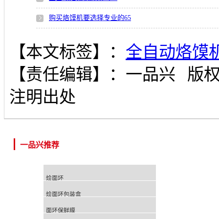
购买烙馍机要选择专业的
65
【本文标签】：
全自动烙馍
【责任编辑】：
一品兴
版
注明出处
一品兴推荐
烩面坯
烩面坯包装盒
面坯保鲜膜