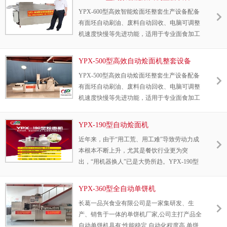
面、自动粗轧、自动揉轧、自动叠坯、自动撒
YPX-600型高效智能烩面坯整套生产设备配备
淀粉、自动成型、自动分切、自动清理及回收
有面坯自动刷油、废料自动回收、电脑可调整
残坯、自动抹油等生产工艺，具有自动化程度
机速度快慢等先进功能，适用于专业面食加工
高，生产效率高，安全系数高，劳动强度低，
厂大批量批发使用。避免以往老机型废料不回
性能专业，运行稳定等显著优势。可以生产烩
收，刷油、即浪费食用油、又影响面坯质量等
面、拉条、刀削面、手撕面、扯面、抻面、板
YPX-500型高效自动烩面机整套设备
弊端。
面、烧饼、白吉馍、饺子皮、包子皮、油条坯
YPX-500型高效自动烩面坯整套生产设备配备
等近百种面食。
有面坯自动刷油、废料自动回收、电脑可调整
机速度快慢等先进功能，适用于专业面食加工
厂大批量批发使用。避免以往老机型废料不回
收，刷油、即浪费食用油、又影响面坯质量等
YPX-190型自动烩面机
弊端。
近年来，由于“用工荒、用工难”导致劳动力成
本根本不断上升，尤其是餐饮行业更为突
出，“用机器换人”已是大势所趋。YPX-190型
饭店专用一体机是本公司经过优化设计的具有
国内先进水平的新一代小型多功能生产设备，
YPX-360型全自动单饼机
集和面、揉面、成型与一体。
长葛一品兴食业有限公司是一家集研发、生
产、销售于一体的单饼机厂家,公司主打产品全
自动单饼机具有:性能稳定,自动化程度高,单饼