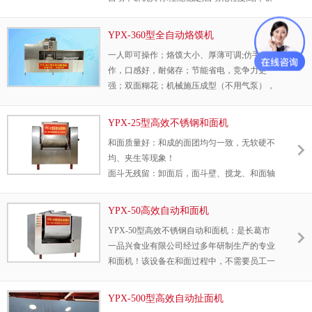
口感好,高效节能,使用寿命长,单饼机价格合理
等优点。一品兴单饼机项目一经推出,受到广大
YPX-360型全自动烙馍机
创业者和消费者的喜爱,迅速在全国蔓延,取得
一人即可操作；烙馍大小、厚薄可调;仿手工制
良好的经济和社会效益。
作，口感好，耐储存；节能省电，竞争力更
强；双面糊花；机械施压成型（不用气泵），
噪音小，免维护； 出馍率高，成品率高。
YPX-25型高效不锈钢和面机
和面质量好：和成的面团均匀一致，无软硬不
均、夹生等现象！
面斗无残留：卸面后，面斗壁、搅龙、和面轴
上无缠绕、粘带、残留等现象！
周围无洒漏：和面过程中，设备周围无任何漏
YPX-50高效自动和面机
面、洒面！
YPX-50型高效不锈钢自动和面机：是长葛市
一品兴食业有限公司经过多年研制生产的专业
和面机！该设备在和面过程中，不需要员工一
直看守，这样就节省了一名操作人员。面斗盖
采用超厚不锈钢原材料，和面过程中震动面斗
YPX-500型高效自动扯面机
也不会出现撒面现象；YPX-50型高效不锈钢