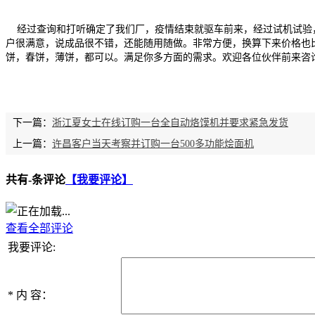
经过查询和打听确定了我们厂，疫情结束就驱车前来，经过试机试验，
户很满意，说成品很不错，还能随用随做。非常方便，换算下来价格
也
饼，春饼，薄饼，都可以。满足你多方面的需求。欢迎各位伙伴前来咨
下一篇：
浙江夏女士在线订购一台全自动烙馍机并要求紧急发货
上一篇：
许昌客户当天考察并订购一台500多功能烩面机
共有
-
条评论
【我要评论】
查看全部评论
我要评论:
*
内 容：