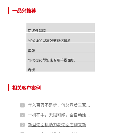
一品兴推荐
面坯保鲜膜
YPX-400型高效节能烙馍机
单饼
YPX-180型饭店专用手擀面机
春饼
相关客户案例
年入百万不是梦，何总靠着三家烙馍批发门店实现致富梦
一机在手，无限可能，全自动烩面机带你走向成功
新型烩面机助力老烩面店迎来新的生机