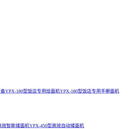
设备
YPX-180型饭店专用烩面机
YPX-180型饭店专用手擀面机
0型高效智能揉面机
YPX-450型高效自动揉面机