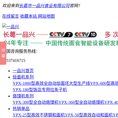
欢迎来到
长葛市一品兴食业有限公司
官网！
在线留言
收藏本站
网站地图
全国咨询服务热线：
15537416715
一品兴首页
烩面机系列
YPX-1000型高效全自动烩面坯大型生产线
YPX-600
YPX-180型饭店专用拉条子机
烙馍机系列
YPX-300型全自动烙馍机
YPX-360型全自动烙馍机
YPX-
热销单品
YPX-25型高效不锈钢和面机
YPX-50型高效自动和面机
Y