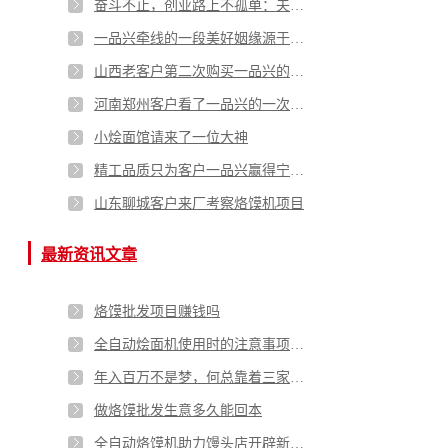
奋斗不止，创业路上不孤单：夫妻搭档打造烩面坯王国
一品兴牵线的一段美好姻缘源于对烩面的热爱
山西老客户第二次购买一品兴的拉条子机，只因认可一品兴
河南郑州客户看了一品兴的一次成型全自动焦馍机这样说
小烩面馆请来了一位大神
精工品质只为客户一品兴赢得宁夏饭店烩面机客户的称赞和认可
山东聊城客户来厂考察烙馍机项目
最新资讯文章
烙馍批发项目赚钱吗
全自动烩面机使用时的注意事项有哪些
年入百万不是梦，何总靠着三家烙馍批发门店实现致富梦
做烙馍批发生意多久能回本
全自动烙馍机助力馒头店开辟新思路