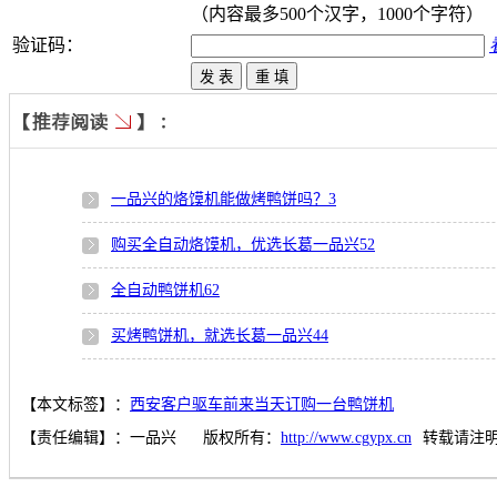
（内容最多500个汉字，1000个字符）
验证码：
一品兴的烙馍机能做烤鸭饼吗？
3
购买全自动烙馍机，优选长葛一品兴
52
全自动鸭饼机
62
买烤鸭饼机，就选长葛一品兴
44
【本文标签】：
西安客户驱车前来当天订购一台鸭饼机
【责任编辑】：
一品兴
版权所有：
http://www.cgypx.cn
转载请注