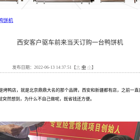
鸭饼机
西安客户驱车前来当天订购一台鸭饼机
发布日期：2022-06-13 14:37:51【
大
中
小
】
烤鸭店，就是北京鼎鼎大名的那个品牌，西安和新疆都有店，之前一直
就突然想到，为什么不自己做呢，既省钱还方便。