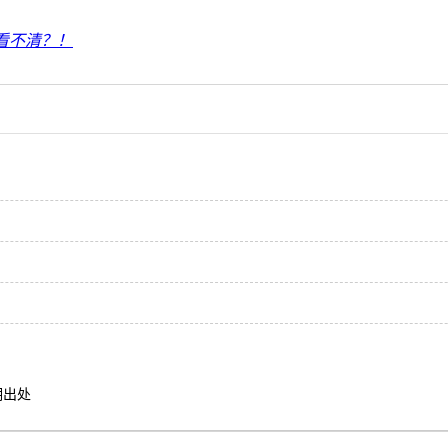
看不清？！
明出处