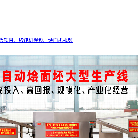
盟项目、
烙馍机视频、
烩面机视频