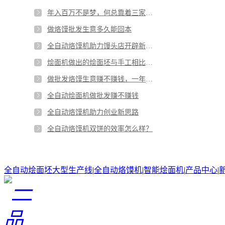
年入百万不是梦，何总靠着三家烙馍批发门店实现致富梦
做烙馍批发生意多久能回本
全自动烙馍机助力馒头店开辟新思路
烩面机做出的烩面坯与手工相比有哪些优劣势
做批发烙馍生意赚不赚钱，一年能赚多少钱
全自动烩面机做批发赚不赚钱
全自动烙馍机助力创业新思路
全自动烙馍机双饼的效率怎么样？
全自动烩面坯大型生产线
|
全自动烙馍机
|
智能烩面机
|
产品中心
|