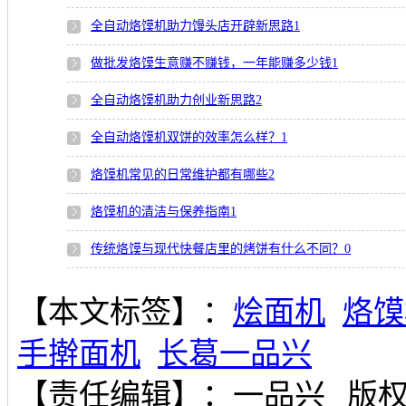
全自动烙馍机助力馒头店开辟新思路
1
做批发烙馍生意赚不赚钱，一年能赚多少钱
1
全自动烙馍机助力创业新思路
2
全自动烙馍机双饼的效率怎么样？
1
烙馍机常见的日常维护都有哪些
2
烙馍机的清洁与保养指南
1
传统烙馍与现代快餐店里的烤饼有什么不同？
0
【本文标签】：
烩面机
烙馍
手擀面机
长葛一品兴
【责任编辑】：
一品兴
版