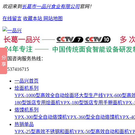
欢迎来到
长葛市一品兴食业有限公司
官网！
在线留言
收藏本站
网站地图
全国咨询服务热线：
15537416715
一品兴首页
烩面机系列
YPX-1000型高效全自动烩面坯大型生产线
YPX-600
180型饭店专用烩面机
YPX-180型饭店专用手擀面机
YPX
烙馍机系列
YPX-300型全自动烙馍机
YPX-360型全自动烙馍机
YPX-
热销单品
YPX-25型高效不锈钢和面机
YPX-50型高效自动和面机
Y