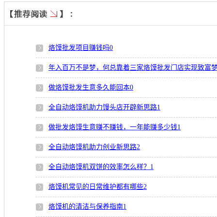
烙馍批发项目赚钱吗
0
年入百万不是梦，何总靠着三家烙馍批发门店实现致富
做烙馍批发生意多久能回本
0
全自动烙馍机助力馒头店开辟新思路
1
做批发烙馍生意赚不赚钱，一年能赚多少钱
1
全自动烙馍机助力创业新思路
2
全自动烙馍机双饼的效率怎么样？
1
烙馍机常见的日常维护都有哪些
2
烙馍机的清洁与保养指南
1