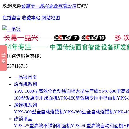
欢迎来到
长葛市一品兴食业有限公司
官网！
在线留言
收藏本站
网站地图
全国咨询服务热线：
15537416715
一品兴首页
烩面机系列
YPX-1000型高效全自动烩面坯大型生产线
YPX-600
180型饭店专用烩面机
YPX-180型饭店专用手擀面机
YPX
烙馍机系列
YPX-300型全自动烙馍机
YPX-360型全自动烙馍机
YPX-
热销单品
YPX-25型高效不锈钢和面机
YPX-50型高效自动和面机
Y