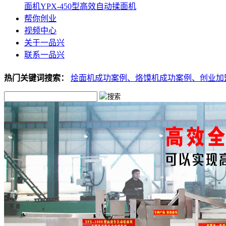
面机
YPX-450型高效自动揉面机
帮你创业
视频中心
关于一品兴
联系一品兴
热门关键词搜索：
烩面机成功案例、
烙馍机成功案例、
创业加