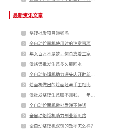
最新资讯文章
烙馍批发项目赚钱吗
全自动烩面机使用时的注意事项有哪些
年入百万不是梦，何总靠着三家烙馍批发门店实现致富梦
做烙馍批发生意多久能回本
全自动烙馍机助力馒头店开辟新思路
烩面机做出的烩面坯与手工相比有哪些优劣势
做批发烙馍生意赚不赚钱，一年能赚多少钱
全自动烩面机做批发赚不赚钱
全自动烙馍机助力创业新思路
全自动烙馍机双饼的效率怎么样？