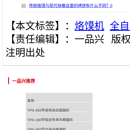
传统烙馍与现代快餐店里的烤饼有什么不同？
0
【本文标签】：
烙馍机
全自
【责任编辑】：
一品兴
版
注明出处
一品兴推荐
单饼
YPX-450型高效自动揉面机
YPX-180型饭店专用手擀面机
YPX-360型全自动单饼机