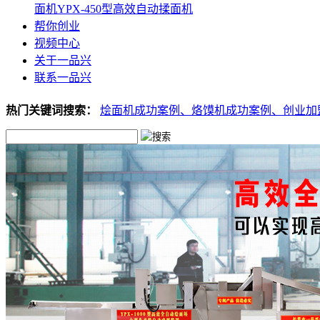
面机
YPX-450型高效自动揉面机
帮你创业
视频中心
关于一品兴
联系一品兴
热门关键词搜索：
烩面机成功案例、
烙馍机成功案例、
创业加