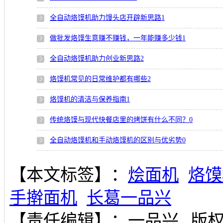
全自动烙馍机助力馒头店开辟新思路
1
做批发烙馍生意赚不赚钱，一年能赚多少钱
1
全自动烙馍机助力创业新思路
2
烙馍机常见的日常维护都有哪些
2
烙馍机的清洁与保养指南
1
传统烙馍与现代快餐店里的烤饼有什么不同？
0
全自动烙馍机和手动烙馍机的区别与优劣势
0
【本文标签】：
烩面机
烙馍
手擀面机
长葛一品兴
【责任编辑】：
一品兴
版