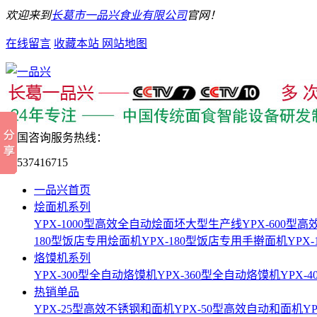
欢迎来到
长葛市一品兴食业有限公司
官网！
在线留言
收藏本站
网站地图
全国咨询服务热线：
15537416715
一品兴首页
烩面机系列
YPX-1000型高效全自动烩面坯大型生产线
YPX-600
180型饭店专用烩面机
YPX-180型饭店专用手擀面机
YPX
烙馍机系列
YPX-300型全自动烙馍机
YPX-360型全自动烙馍机
YPX-
热销单品
YPX-25型高效不锈钢和面机
YPX-50型高效自动和面机
Y