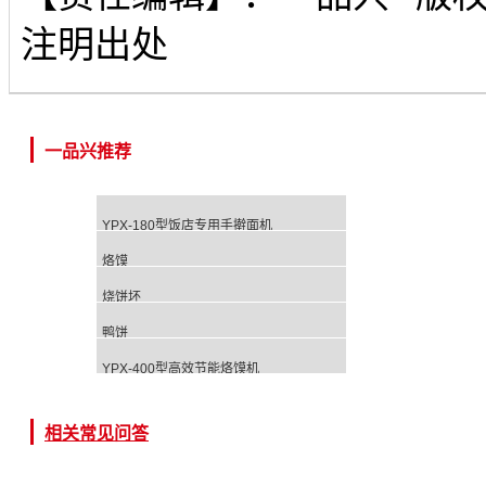
注明出处
一品兴推荐
YPX-180型饭店专用手擀面机
烙馍
烧饼坯
鸭饼
YPX-400型高效节能烙馍机
相关常见问答