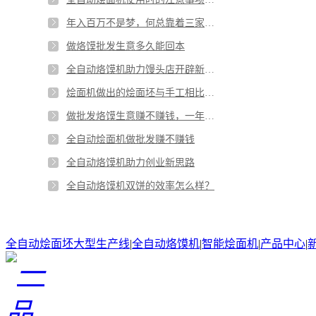
年入百万不是梦，何总靠着三家烙馍批发门店实现致富梦
做烙馍批发生意多久能回本
全自动烙馍机助力馒头店开辟新思路
烩面机做出的烩面坯与手工相比有哪些优劣势
做批发烙馍生意赚不赚钱，一年能赚多少钱
全自动烩面机做批发赚不赚钱
全自动烙馍机助力创业新思路
全自动烙馍机双饼的效率怎么样？
全自动烩面坯大型生产线
|
全自动烙馍机
|
智能烩面机
|
产品中心
|