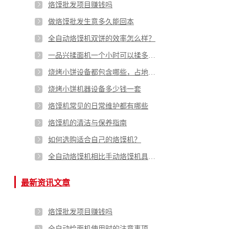
烙馍批发项目赚钱吗
做烙馍批发生意多久能回本
全自动烙馍机双饼的效率怎么样？
一品兴揉面机一个小时可以揉多少袋面
烧烤小饼设备都包含哪些，占地面积多大？
烧烤小饼机器设备多少钱一套
烙馍机常见的日常维护都有哪些
烙馍机的清洁与保养指南
如何选购适合自己的烙馍机？
全自动烙馍机相比手动烙馍机具有以下几个优势
最新资讯文章
烙馍批发项目赚钱吗
全自动烩面机使用时的注意事项有哪些