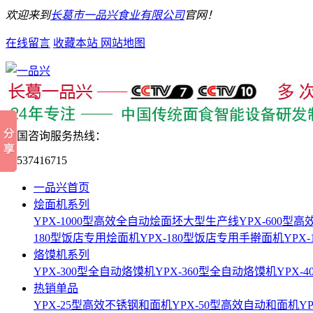
欢迎来到
长葛市一品兴食业有限公司
官网！
在线留言
收藏本站
网站地图
全国咨询服务热线：
15537416715
一品兴首页
烩面机系列
YPX-1000型高效全自动烩面坯大型生产线
YPX-600
180型饭店专用烩面机
YPX-180型饭店专用手擀面机
YPX
烙馍机系列
YPX-300型全自动烙馍机
YPX-360型全自动烙馍机
YPX-
热销单品
YPX-25型高效不锈钢和面机
YPX-50型高效自动和面机
Y