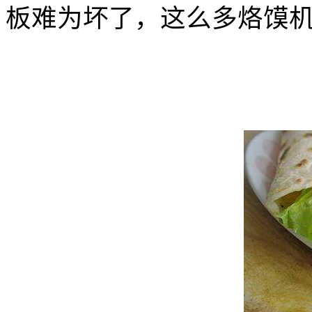
板难为坏了，这么多烙馍