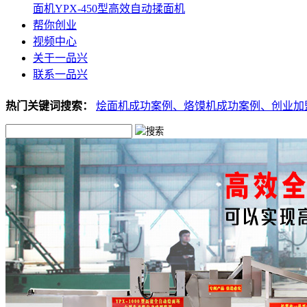
面机
YPX-450型高效自动揉面机
帮你创业
视频中心
关于一品兴
联系一品兴
热门关键词搜索：
烩面机成功案例、
烙馍机成功案例、
创业加