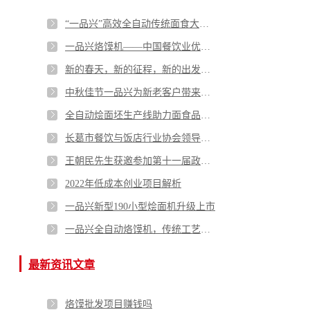
“一品兴”高效全自动传统面食大型生产线 获方便食品创新奖
一品兴烙馍机——中国餐饮业优质解决方案
新的春天，新的征程，新的出发，2023年一品兴不忘初心，奋勇向前！
中秋佳节一品兴为新老客户带来的优惠促销活动
全自动烩面坯生产线助力面食品加工厂改造升级
长葛市餐饮与饭店行业协会领导莅临一品兴指导工作
王朝民先生获邀参加第十一届政协委员会
2022年低成本创业项目解析
一品兴新型190小型烩面机升级上市
一品兴全自动烙馍机，传统工艺与现代科技的完美结合
最新资讯文章
烙馍批发项目赚钱吗