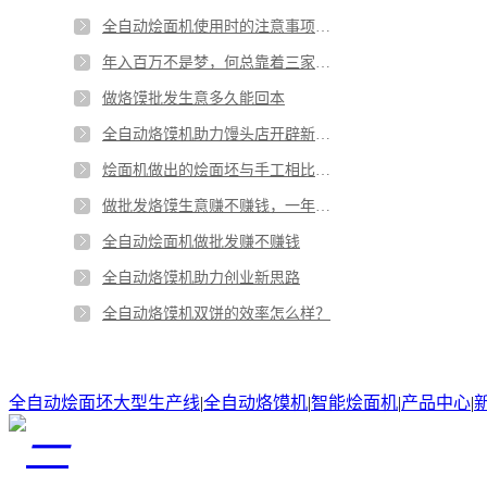
全自动烩面机使用时的注意事项有哪些
年入百万不是梦，何总靠着三家烙馍批发门店实现致富梦
做烙馍批发生意多久能回本
全自动烙馍机助力馒头店开辟新思路
烩面机做出的烩面坯与手工相比有哪些优劣势
做批发烙馍生意赚不赚钱，一年能赚多少钱
全自动烩面机做批发赚不赚钱
全自动烙馍机助力创业新思路
全自动烙馍机双饼的效率怎么样？
全自动烩面坯大型生产线
|
全自动烙馍机
|
智能烩面机
|
产品中心
|