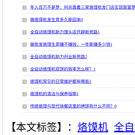
年入百万不是梦，何总靠着三家烙馍批发门店实现致富
做烙馍批发生意多久能回本
0
全自动烙馍机助力馒头店开辟新思路
1
做批发烙馍生意赚不赚钱，一年能赚多少钱
1
全自动烙馍机助力创业新思路
2
全自动烙馍机双饼的效率怎么样？
1
烙馍机常见的日常维护都有哪些
2
烙馍机的清洁与保养指南
1
传统烙馍与现代快餐店里的烤饼有什么不同？
0
【本文标签】：
烙馍机
全自