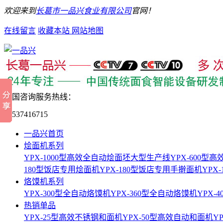
欢迎来到
长葛市一品兴食业有限公司
官网！
在线留言
收藏本站
网站地图
全国咨询服务热线：
15537416715
一品兴首页
烩面机系列
YPX-1000型高效全自动烩面坯大型生产线
YPX-600
180型饭店专用烩面机
YPX-180型饭店专用手擀面机
YPX
烙馍机系列
YPX-300型全自动烙馍机
YPX-360型全自动烙馍机
YPX-
热销单品
YPX-25型高效不锈钢和面机
YPX-50型高效自动和面机
Y