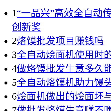
1
“一品兴”高效全自动
创新奖
2
烙馍批发项目赚钱吗
3
全自动烩面机使用时
4
做烙馍批发生意多久
5
全自动烙馍机助力馒
6
烩面机做出的烩面坯
7
做批发烙馍生意赚不