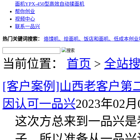
面机
YPX-450型高效自动揉面机
帮你创业
视频中心
联系一品兴
热门关键词搜索：
烙馍机、
烩面机、
饭店和面机、
低成本创业
当前位置：
首页
>
全站
[客户案例]山西老客户第
因认可一品兴
2023年02月0
这次方总来到一品兴是
子，所以准备从一品兴