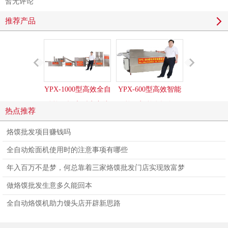
暂无评论
推荐产品
YPX-1000型高效全自
YPX-600型高效智能
YPX-500
动烩面坯大型生产线
烩面机整套设备
烩面机整
热点推荐
烙馍批发项目赚钱吗
全自动烩面机使用时的注意事项有哪些
年入百万不是梦，何总靠着三家烙馍批发门店实现致富梦
做烙馍批发生意多久能回本
全自动烙馍机助力馒头店开辟新思路