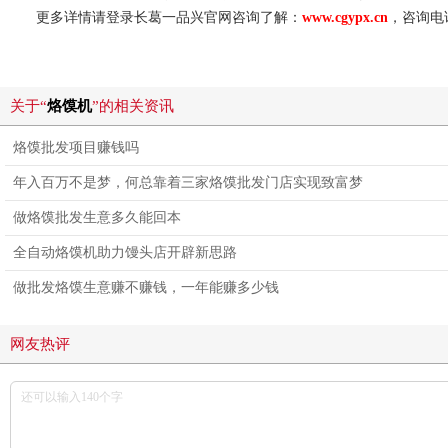
更多详情请登录长葛一品兴官网咨询了解：
www.cgypx.cn
，咨询电
关于“
烙馍机
”的相关资讯
烙馍批发项目赚钱吗
年入百万不是梦，何总靠着三家烙馍批发门店实现致富梦
做烙馍批发生意多久能回本
全自动烙馍机助力馒头店开辟新思路
做批发烙馍生意赚不赚钱，一年能赚多少钱
网友热评