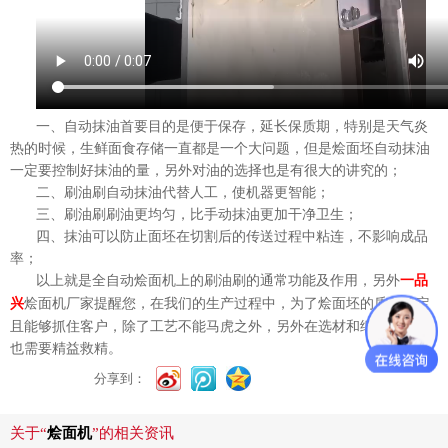
一、自动抹油首要目的是便于保存，延长保质期，特别是天气炎
热的时候，生鲜面食存储一直都是一个大问题，但是烩面坯自动抹油
一定要控制好抹油的量，另外对油的选择也是有很大的讲究的；
二、刷油刷自动抹油代替人工，使机器更智能；
三、刷油刷刷油更均匀，比手动抹油更加干净卫生；
四、抹油可以防止面坯在切割后的传送过程中粘连，不影响成品
率；
以上就是全自动烩面机上的刷油刷的通常功能及作用，另外
一品
烩面机厂家提醒您，在我们的生产过程中，为了烩面坯的质量稳定
兴
且能够抓住客户，除了工艺不能马虎之外，另外在选材和细节操作上
也需要精益救精。
分享到：
关于“
烩面机
”的相关资讯