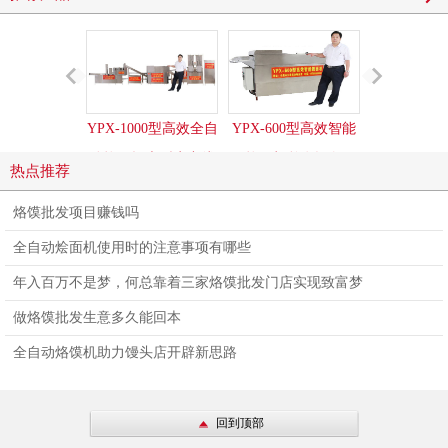
YPX-1000型高效全自
YPX-600型高效智能
YPX-500
动烩面坯大型生产线
烩面机整套设备
烩面机整
热点推荐
烙馍批发项目赚钱吗
全自动烩面机使用时的注意事项有哪些
年入百万不是梦，何总靠着三家烙馍批发门店实现致富梦
做烙馍批发生意多久能回本
全自动烙馍机助力馒头店开辟新思路
回到顶部