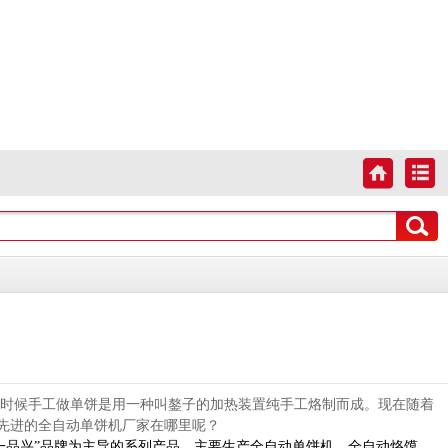
小时候手工做单饼是用一种叫鏊子的加热装置纯手工烙制而成。现在随着
先进的
全自动单饼机厂家
在哪里呢？
一品兴”品牌为主导的系列产品，主要生产全自动单饼机，全自动烙馍