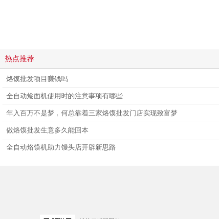
热点推荐
烙馍批发项目赚钱吗
全自动烩面机使用时的注意事项有哪些
年入百万不是梦，何总靠着三家烙馍批发门店实现致富梦
做烙馍批发生意多久能回本
全自动烙馍机助力馒头店开辟新思路