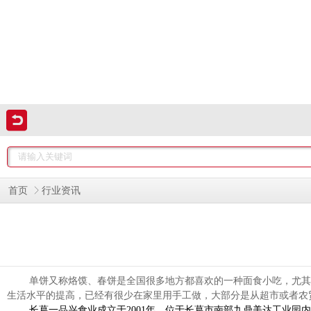
首页
行业资讯
单饼又称烙馍、春饼是全国很多地方都喜欢的一种面食小吃，尤其
生活水平的提高，已经有很少在家里用手工做，大部分是从超市或者农
长葛一品兴食业成立于
2001
年，位于长葛市南部九鼎美达工业园内